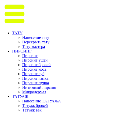
ТАТУ
Нанесение тату
Перекрыть тату
Тату-мастера
ПИРСИНГ
Пирсинг
Пирсинг ушей
Пирсинг бровей
Пирсинг носа
Пирсинг губ
Пирсинг языка
Пирсинг пупка
Интимный пирсинг
Микродермал
ТАТУАЖ
Нанесение ТАТУАЖА
Татуаж бровей
Татуаж век