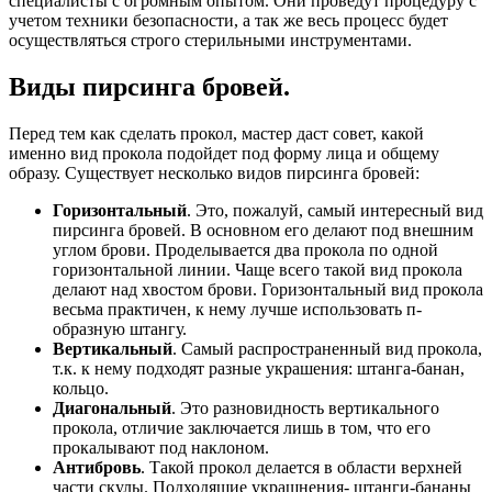
специалисты с огромным опытом. Они проведут процедуру с
учетом техники безопасности, а так же весь процесс будет
осуществляться строго стерильными инструментами.
Виды пирсинга бровей.
Перед тем как сделать прокол, мастер даст совет, какой
именно вид прокола подойдет под форму лица и общему
образу. Существует несколько видов пирсинга бровей:
Горизонтальный
. Это, пожалуй, самый интересный вид
пирсинга бровей. В основном его делают под внешним
углом брови. Проделывается два прокола по одной
горизонтальной линии. Чаще всего такой вид прокола
делают над хвостом брови. Горизонтальный вид прокола
весьма практичен, к нему лучше использовать п-
образную штангу.
Вертикальный
. Самый распространенный вид прокола,
т.к. к нему подходят разные украшения: штанга-банан,
кольцо.
Диагональный
. Это разновидность вертикального
прокола, отличие заключается лишь в том, что его
прокалывают под наклоном.
Антибровь
. Такой прокол делается в области верхней
части скулы. Подходящие украшнения- штанги-бананы