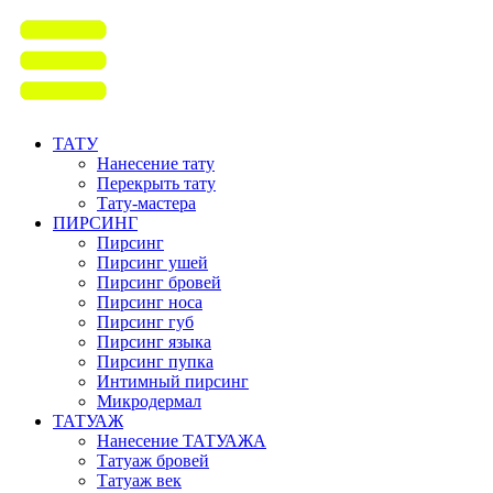
ТАТУ
Нанесение тату
Перекрыть тату
Тату-мастера
ПИРСИНГ
Пирсинг
Пирсинг ушей
Пирсинг бровей
Пирсинг носа
Пирсинг губ
Пирсинг языка
Пирсинг пупка
Интимный пирсинг
Микродермал
ТАТУАЖ
Нанесение ТАТУАЖА
Татуаж бровей
Татуаж век