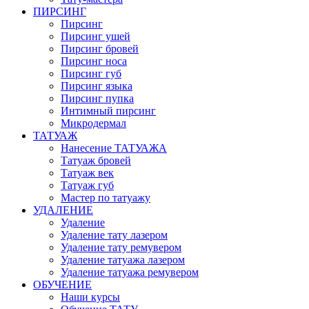
ПИРСИНГ
Пирсинг
Пирсинг ушей
Пирсинг бровей
Пирсинг носа
Пирсинг губ
Пирсинг языка
Пирсинг пупка
Интимный пирсинг
Микродермал
ТАТУАЖ
Нанесение ТАТУАЖА
Татуаж бровей
Татуаж век
Татуаж губ
Мастер по татуажу
УДАЛЕНИЕ
Удаление
Удаление тату лазером
Удаление тату ремувером
Удаление татуажа лазером
Удаление татуажа ремувером
ОБУЧЕНИЕ
Наши курсы