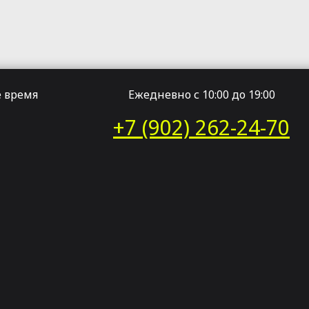
 время
Ежедневно с 10:00 до 19:00
+7 (902) 262-24-70
т и фотограф
никальный стиль в руках профессионал
ожаловать в мир красоты и искусства, где каждый штр
вают вашу историю. Я, Екатерина, визажист и фотограф
аемый образ и запечатлеть его в лучших традициях ху
 я люблю свою работу?