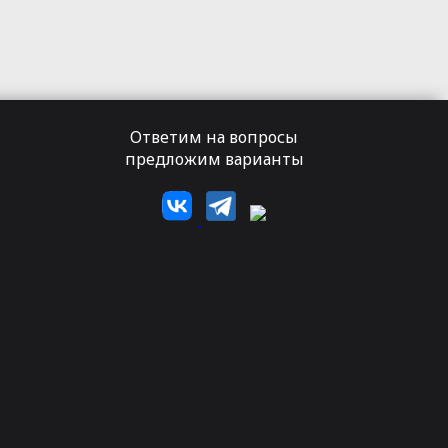
Ответим на вопросы
предложим варианты
а
их кисти и каждый кадр фотоаппарата
 с многолетним опытом, готова создать для вас
дожественной фотографии.