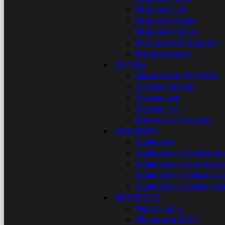
Пирсинг губ
Каждый д
Пирсинг языка
нанесени
Пирсинг пупка
внутрен
Интимный пирсинг
внешност
Микродермал
Фотограф
ТАТУАЖ
Я стрем
Нанесение ТАТУАЖА
этим мгновениям снова и снова.
Татуаж бровей
Татуаж век
Что я предлагаю?
Татуаж губ
Мастер по татуажу
Индивидуальный подход:
Каждая женщина у
УДАЛЕНИЕ
внимательно слушаю вас, чтобы создать обр
Удаление
Профессионализм во всем
: Использую толь
Удаление тату лазеро
протяжении всего дня.
Удаление тату ремув
Фотосессии любого уровня сложности
: От с
Удаление татуажа ла
произведением искусства.
Удаление татуажа ре
Консультации по стилю
: Помогу вам подобр
ОБУЧЕНИЕ
завершенным.
Наши курсы
Обучение ТАТУ
Почему выбирают меня?