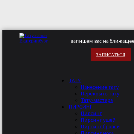
запишем вас на ближащее
ЗАПИСАТЬСЯ
Екатерина - визажис
ТАТУ
Нанесение тату
Ваш у
Перекрыть тату
Тату-мастера
Добро п
ПИРСИНГ
рассказы
Пирсинг
незабыв
Пирсинг ушей
Пирсинг бровей
Почему
Пирсинг носа