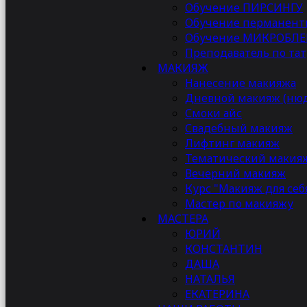
Обучение ПИРСИНГУ
Обучение перманен
Опыт и мастерство
: Более 10 лет работы в индус
Обучение МИКРОБЛ
Творческий подход
: Постоянное обучение новы
Преподаватель по тат
Индивидуальность
: Я создаю образы, которые п
МАКИЯЖ
Доверие клиентов
: Большое количество положит
Нанесение макияжа
Дневной макияж (ню
Смоки айс
Свадебный макияж
Лифтинг макияж
Тематический макия
Вечерний макияж
Курс "Макияж для себ
Мастер по макияжу
МАСТЕРА
ЮРИЙ
КОНСТАНТИН
ДАША
НАТАЛЬЯ
ЕКАТЕРИНА