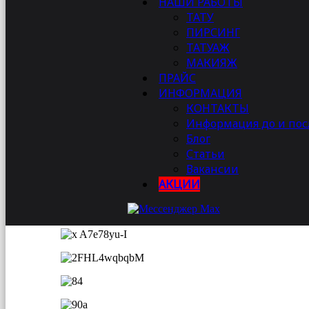
НАШИ РАБОТЫ
ТАТУ
ПИРСИНГ
ТАТУАЖ
МАКИЯЖ
ПРАЙС
ИНФОРМАЦИЯ
Присоединяйтесь ко мне!
КОНТАКТЫ
Информация до и по
Если вы хотите ощутить магию преображения ил
Блог
консультацию! Вместе мы создадим образ вашей 
Статьи
Вакансии
Свяжитесь со мной прямо сейчас
8-982-642-02-22
настоящему прекрасное!
АКЦИИ
Ваш стиль — это ваша история. Давайте расскаже