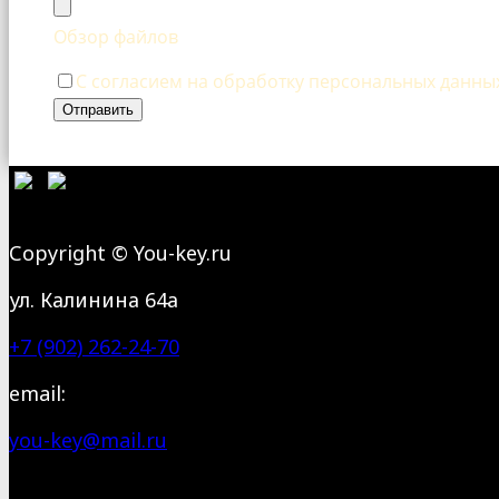
Обзор файлов
С согласием на обработку персональных данн
Отправить
Сopyright © You-key.ru
ул. Калинина 64а
+7 (902) 262-24-70
email:
you-key@mail.ru