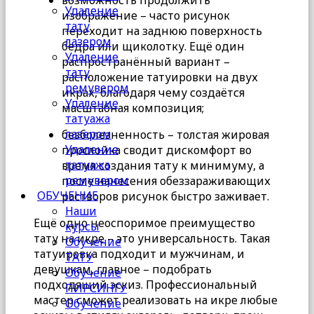
Удаление
изображение – часто рисунок
тату
переходит на заднюю поверхность
лазером
бедра или щиколотку. Ещё один
Удаление
распространённый вариант –
тату
расположение татуировки на двух
ремувером
икрах, благодаря чему создаётся
Удаление
масштабная композиция;
татуажа
лазером
безболезненность – толстая жировая
Удаление
прослойка сводит дискомфорт во
татуажа
время создания тату к минимуму, а
ремувером
после нанесения обеззараживающих
ОБУЧЕНИЕ
растворов рисунок быстро заживает.
Наши
Ещё одно неоспоримое преимущество
курсы
тату на икре – это универсальность. Такая
Обучение
татуировка подходит и мужчинам, и
ТАТУ
девушкам, главное – подобрать
Обучение
подходящий эскиз. Профессиональный
ПИРСИНГУ
мастер сможет реализовать на икре любые
Обучение