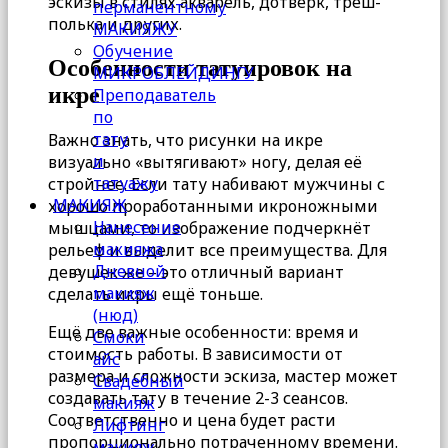
эскизы в стилях акварель, дотверк, треш-
перманентному
полька и других.
МАКИЯЖУ
Обучение
Особенности татуировок на
МИКРОБЛЕЙДИНГУ
икре
Преподаватель
по
тату
Важно знать, что рисунки на икре
и
визуально «вытягивают» ногу, делая её
татуажу
стройнее. Если тату набивают мужчины с
МАКИЯЖ
хорошо проработанными икроножными
Нанесение
мышцами, то изображение подчеркнёт
макияжа
рельеф и выделит все преимущества. Для
Дневной
девушек же – это отличный вариант
макияж
сделать икры ещё тоньше.
(нюд)
Ещё две важные особенности: время и
Смоки
стоимость работы. В зависимости от
айс
размера и сложности эскиза, мастер может
Свадебный
создавать тату в течение 2-3 сеансов.
макияж
Соответственно и цена будет расти
Лифтинг
пропорционально потраченному времени.
макияж