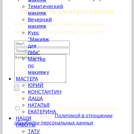
Тематический
Получить консультацию
макияж
Вечерний
Мастер перезвонит Вам в ближайшее
макияж
время и проконсультирует по услуге
Курс
"Макияж
для
себя"
Мастер
по
макияжу
МАСТЕРА
ЮРИЙ
КОНСТАНТИН
Обзор файлов
ДАША
НАТАЛЬЯ
С согласием на обработку персональных
ЕКАТЕРИНА
данных формы и
Политикой в отношении
НАШИ
обработки персональных данных
РАБОТЫ
ознакомлен
ТАТУ