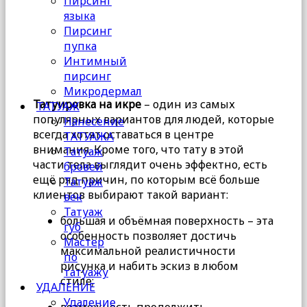
Пирсинг
языка
Пирсинг
пупка
Интимный
пирсинг
Микродермал
Татуировка на икре
– один из самых
ТАТУАЖ
популярных вариантов для людей, которые
Нанесение
всегда хотят оставаться в центре
ТАТУАЖА
внимания. Кроме того, что тату в этой
Татуаж
части тела выглядит очень эффектно, есть
бровей
ещё ряд причин, по которым всё больше
Татуаж
клиентов выбирают такой вариант:
век
Татуаж
большая и объёмная поверхность – эта
губ
особенность позволяет достичь
Мастер
максимальной реалистичности
по
рисунка и набить эскиз в любом
татуажу
стиле;
УДАЛЕНИЕ
Удаление
возможность продолжить