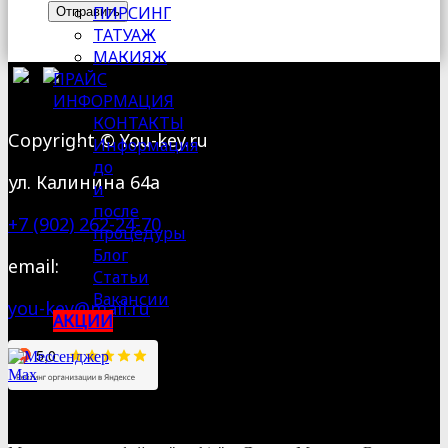
ПИРСИНГ
Отправить
ТАТУАЖ
МАКИЯЖ
ПРАЙС
ИНФОРМАЦИЯ
КОНТАКТЫ
Сopyright © You-key.ru
Информация
до
ул. Калинина 64а
и
после
+7 (902) 262-24-70
процедуры
Блог
email:
Статьи
Вакансии
you-key@mail.ru
АКЦИИ