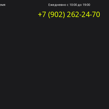
емя
Ежедневно с 10:00 до 19:00
+7 (902) 262-24-70
в Екатеринбурге и Ве
нальную прорисовку, но и
эффективное удаление тату
с использован
алось, что невозможно убрать татуировку без существенного повре
ях. С открытием лазерных технологий у всех, кто по какой-либо прич