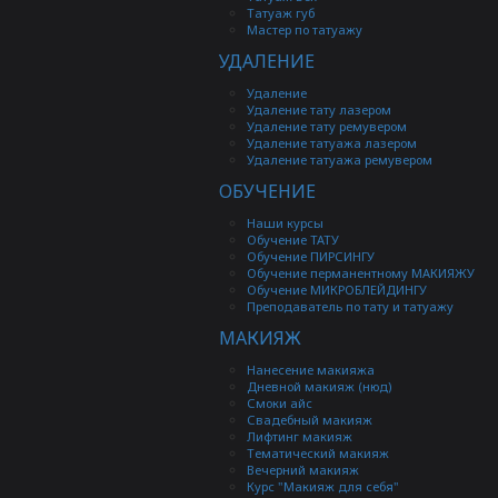
Татуаж губ
Мастер по татуажу
УДАЛЕНИЕ
Удаление
Удаление тату лазером
Удаление тату ремувером
Удаление татуажа лазером
Удаление татуажа ремувером
ОБУЧЕНИЕ
Удаление тату лазером
Наши курсы
Обучение ТАТУ
Обучение ПИРСИНГУ
Обучение перманентному МАКИЯЖУ
Обучение МИКРОБЛЕЙДИНГУ
Преподаватель по тату и татуажу
МАКИЯЖ
Принцип действия лазерного аппарата основан на
воздействия на окружающие ткани). Аккумулируяс
Нанесение макияжа
течение 3-4 недель
.
Дневной макияж (нюд)
Смоки айс
На сегодняшний день лазерное удаление татуир
Свадебный макияж
Лифтинг макияж
Стремясь предложить своим клиентам европейс
Тематический макияж
Вечерний макияж
В чем же преимущества дан
Курс "Макияж для себя"