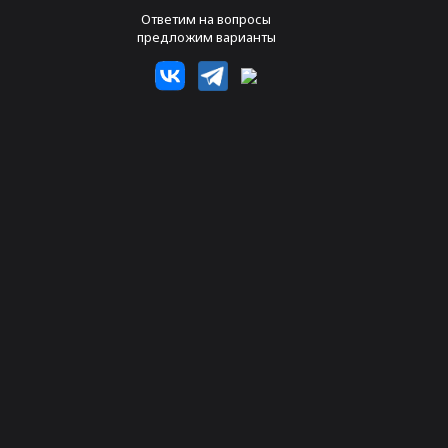
Ответим на вопросы
предложим варианты
рхней Пышме
ием современного неодимового лазера.
ждения кожных покровов, ведь красящие
ине жаждет расстаться со своим
тату
, появилась