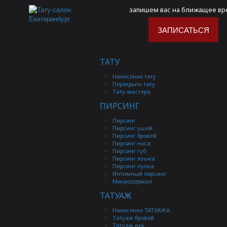
запишем вас на ближащее вр
ЗАПИСАТЬСЯ
ТАТУ
Нанесение тату
Перекрыть тату
Удаление тату 
Тату-мастера
ПИРСИНГ
Студия You-Key предлагает не только профессио
Пирсинг
На протяжении достаточно долгого периода счит
Пирсинг ушей
пигменты находятся достаточно глубоко в ее сло
Пирсинг бровей
такая возможность.
Пирсинг носа
Пирсинг губ
Пирсинг языка
Пирсинг пупка
Мы предлагаем следующие виды удаления:
Интимный пирсинг
Микродермал
ТАТУАЖ
Нанесение ТАТУАЖА
Татуаж бровей
Татуаж век