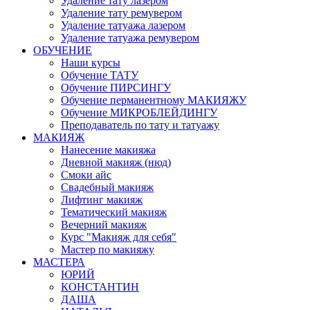
Удаление тату лазером
Удаление тату ремувером
Удаление татуажа лазером
Удаление татуажа ремувером
ОБУЧЕНИЕ
Наши курсы
Обучение ТАТУ
Обучение ПИРСИНГУ
Обучение перманентному МАКИЯЖУ
Обучение МИКРОБЛЕЙДИНГУ
Преподаватель по тату и татуажу
МАКИЯЖ
Нанесение макияжа
Дневной макияж (нюд)
Смоки айс
Свадебный макияж
Лифтинг макияж
Тематический макияж
Вечерний макияж
Курс "Макияж для себя"
Мастер по макияжу
МАСТЕРА
ЮРИЙ
КОНСТАНТИН
ДАША