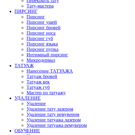
Перекрыть тату
Тату-мастера
ПИРСИНГ
Пирсинг
Пирсинг ушей
Пирсинг бровей
Пирсинг носа
Пирсинг губ
Пирсинг языка
Пирсинг пупка
Интимный пирсинг
Микродермал
ТАТУАЖ
Нанесение ТАТУАЖА
Татуаж бровей
Татуаж век
Татуаж губ
Мастер по татуажу
УДАЛЕНИЕ
Удаление
Удаление тату лазером
Удаление тату ремувером
Удаление татуажа лазером
Удаление татуажа ремувером
ОБУЧЕНИЕ