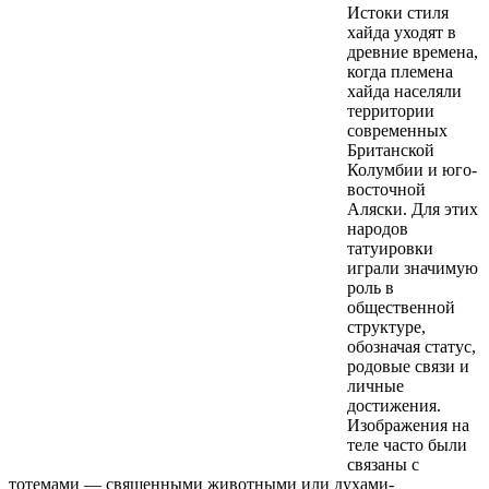
Истоки стиля
хайда уходят в
древние времена,
когда племена
хайда населяли
территории
современных
Британской
Колумбии и юго-
восточной
Аляски. Для этих
народов
татуировки
играли значимую
роль в
общественной
структуре,
обозначая статус,
родовые связи и
личные
достижения.
Изображения на
теле часто были
связаны с
тотемами — священными животными или духами-