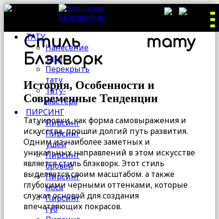
ТАТУ
Стиль тату
Нанесение
Блэкворк
тату
Перекрыть
тату
История, Особенности и
Тату-
Современные Тенденции
мастера
ПИРСИНГ
Татуировки, как форма самовыражения и
Пирсинг
искусства, прошли долгий путь развития.
Пирсинг
Одним из наиболее заметных и
ушей
уникальных направлений в этом искусстве
Пирсинг
является стиль блэкворк. Этот стиль
бровей
выделяется своим масштабом. а также
Пирсинг
глубокими черными оттенками, которые
носа
служат основой для создания
Пирсинг
впечатляющих покрасов.
губ