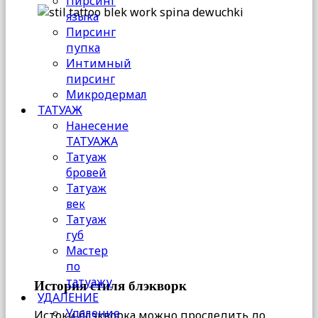
Пирсинг
языка
Пирсинг
пупка
Интимный
пирсинг
Микродермал
ТАТУАЖ
Нанесение
ТАТУАЖА
Татуаж
бровей
Татуаж
век
Татуаж
губ
Мастер
по
татуажу
История стиля блэкворк
УДАЛЕНИЕ
Удаление
Истоки блэкворка можно проследить до