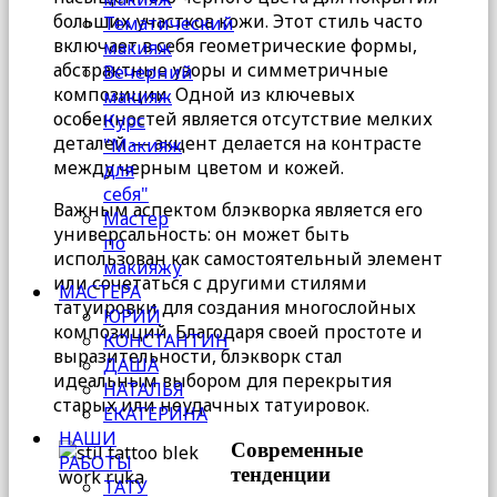
больших участков кожи. Этот стиль часто
Тематический
включает в себя геометрические формы,
макияж
абстрактные узоры и симметричные
Вечерний
композиции. Одной из ключевых
макияж
особенностей является отсутствие мелких
Курс
деталей — акцент делается на контрасте
"Макияж
между черным цветом и кожей.
для
себя"
Важным аспектом блэкворка является его
Мастер
универсальность: он может быть
по
использован как самостоятельный элемент
макияжу
или сочетаться с другими стилями
МАСТЕРА
татуировки для создания многослойных
ЮРИЙ
композиций. Благодаря своей простоте и
КОНСТАНТИН
выразительности, блэкворк стал
ДАША
идеальным выбором для перекрытия
НАТАЛЬЯ
старых или неудачных татуировок.
ЕКАТЕРИНА
НАШИ
Современные
РАБОТЫ
тенденции
ТАТУ