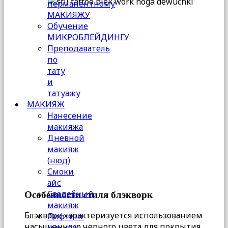
перманентному
МАКИЯЖУ
Обучение
МИКРОБЛЕЙДИНГУ
Преподаватель
по
тату
и
татуажу
МАКИЯЖ
Нанесение
макияжа
Дневной
макияж
(нюд)
Смоки
айс
Свадебный
Особенности стиля блэкворк
макияж
Блэкворк характеризуется использованием
Лифтинг
насыщенного черного цвета для покрытия
макияж