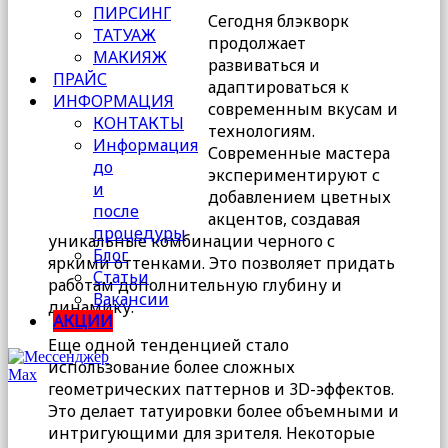
ПИРСИНГ
Сегодня блэкворк
ТАТУАЖ
продолжает
МАКИЯЖ
развиваться и
ПРАЙС
адаптироваться к
ИНФОРМАЦИЯ
современным вкусам и
КОНТАКТЫ
технологиям.
Информация
Современные мастера
до
экспериментируют с
и
добавлением цветных
после
акцентов, создавая
процедуры
уникальные комбинации черного с
Блог
яркими оттенками. Это позволяет придать
Статьи
работам дополнительную глубину и
Вакансии
динамику.
АКЦИИ
Еще одной тенденцией стало
использование более сложных
геометрических паттернов и 3D-эффектов.
Это делает татуировки более объемными и
интригующими для зрителя. Некоторые