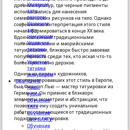
Удаление
древних культур, где черные пигменты
тату
использовались для нанесения
лазером
символических рисунков на тело. Однако
Удаление
современная интерпретация этого стиля
тату
начала формироваться в конце XX века.
ремувером
Вдохновленный традиционными
Удаление
полинезийскими и маорийскими
татуажа
татуировками, блэкворк быстро завоевал
лазером
популярность среди тех, кто искал что-то
Удаление
более простое но дерзкое.
татуажа
Одним из первых художников,
ремувером
популяризировавших этот стиль в Европе,
ОБУЧЕНИЕ
был Филипп Лью — мастер татуировки из
Наши
Германии. Он привнес в блэкворк
курсы
элементы геометрии и абстракции, что
Обучение
позволило ему создать уникальные
ТАТУ
работы, отличающиеся от традиционных
Обучение
подходов к татуировке.
ПИРСИНГУ
Обучение